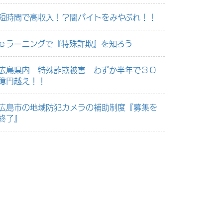
短時間で高収入！？闇バイトをみやぶれ！！
ｅラーニングで『特殊詐欺』を知ろう
広島県内 特殊詐欺被害 わずか半年で３０
億円越え！！
広島市の地域防犯カメラの補助制度『募集を
終了』