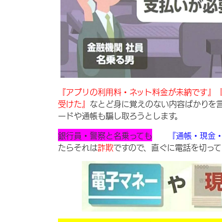
『アプリの利用料・ネット料金が未納です』
受けた』
なとど身に覚えのない内容ばかりを
ードや通帳も騙し取ろうとします。
銀行員・警察と名乗っても
『通帳・現金
たらそれは
詐欺
ですので、直ぐに電話を切っ