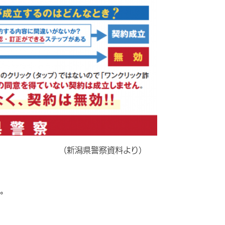
察資料より）
ん。