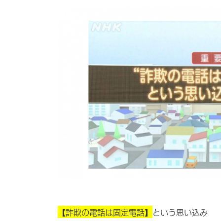
（ＮＨＫ首都圏ナビ 
【詐欺の電話は固定電話】
という思い込み