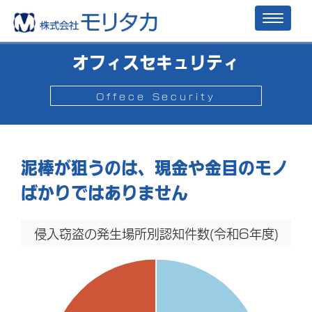
Toggl
naviga
オフィスセキュリティ
Offece Security
泥棒が狙うのは、現金や金目の
モノ
ばかりではありません
侵入窃盗の発生場所別認知件数(令和6年度)