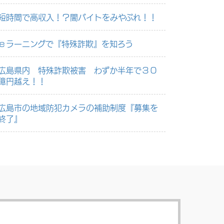
短時間で高収入！？闇バイトをみやぶれ！！
ｅラーニングで『特殊詐欺』を知ろう
広島県内 特殊詐欺被害 わずか半年で３０
億円越え！！
広島市の地域防犯カメラの補助制度『募集を
終了』