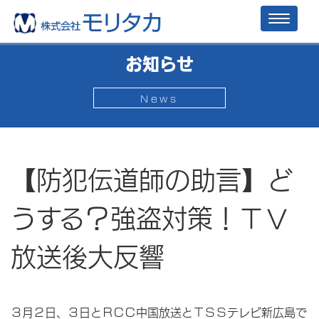
Toggl
naviga
お知らせ
News
【防犯伝道師の助言】ど
うする？強盗対策！ＴＶ
放送後大反響
３月２日、３日とＲＣＣ中国放送とＴＳＳテレビ新広島で