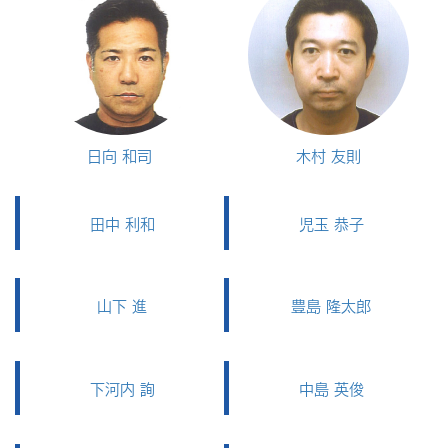
日向 和司
木村 友則
田中 利和
児玉 恭子
山下 進
豊島 隆太郎
下河内 詢
中島 英俊