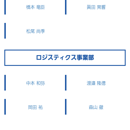
橋本 竜臣
眞田 晃響
松尾 尚季
ロジスティクス事業部
中本 和弥
渡邉 隆德
岡田 祐
森山 徹