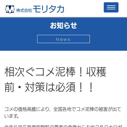
Toggl
naviga
お知らせ
News
相次ぐコメ泥棒！収穫
前・対策は必須！！
コメの価格高騰により、全国各地でコメ泥棒の被害が出て
います。
今年６月広島県熊野町の農家の倉庫からお米２５０キロが