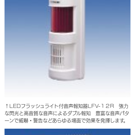
↑LEDフラッシュライト付音声報知器LFV-１２R 強力
な閃光と高音質な音声によるダブル報知 豊富な音声パタ
ーンで威嚇・警告などあらゆる場面で効果を発揮します。