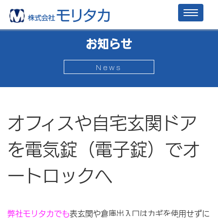
Toggl
naviga
お知らせ
News
オフィスや自宅玄関ドア
を電気錠（電子錠）でオ
ートロックへ
弊社モリタカでも
表玄関や倉庫出入口はカギを使用せずに