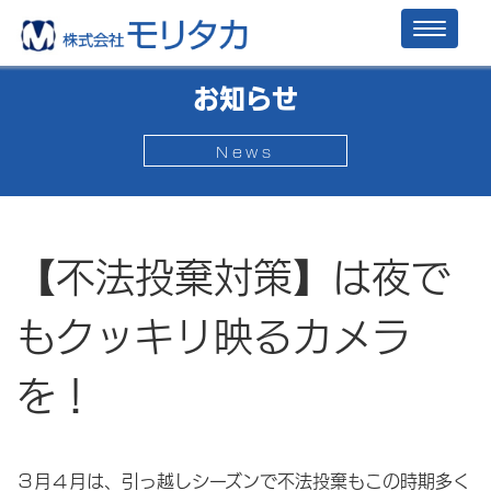
Toggl
naviga
お知らせ
News
【不法投棄対策】は夜で
もクッキリ映るカメラ
を！
３月４月は、引っ越しシーズンで不法投棄もこの時期多く