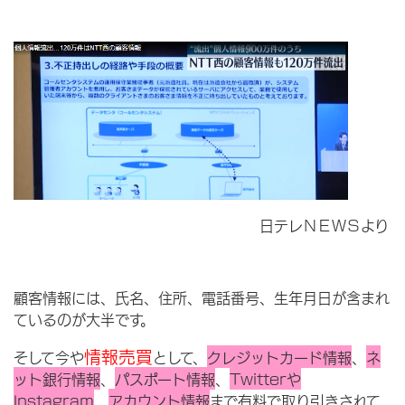
日テレＮＥＷＳより
顧客情報には、氏名、住所、電話番号、生年月日が含まれ
ているのが大半です。
情報売買
そして今や
として、
クレジットカード情報
、
ネ
ット銀行情報
、
パスポート情報
、
Twitterや
Instagram
、
アカウント情報
まで有料で取り引きされて