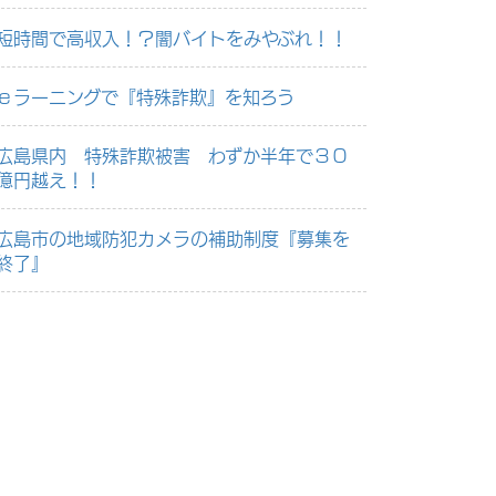
短時間で高収入！？闇バイトをみやぶれ！！
ｅラーニングで『特殊詐欺』を知ろう
広島県内 特殊詐欺被害 わずか半年で３０
億円越え！！
広島市の地域防犯カメラの補助制度『募集を
終了』