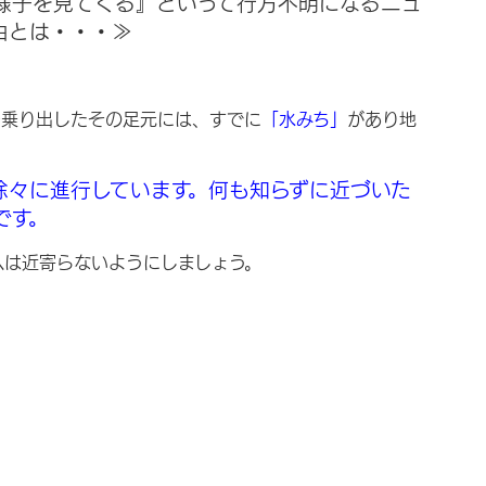
様子を見てくる』といって行方不明になるニュ
由とは・・・≫
を乗り出したその足元には、すでに
「水みち」
があり地
徐々に進行しています。何も知らずに近づいた
です。
へは近寄らないようにしましょう。