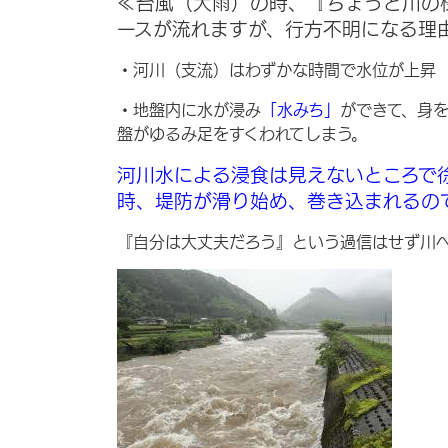
≪台風（大雨）の時、『ちょっと川の
ースが流れますが、行方不明になる理
・河川（支流）はわずかな時間で水位が上昇
・地盤内に水が浸み
「水みち」
ができて、身
盤がゆるみ足をすくわれてしまう。
河川水による浸食は見えないところで
時、堤防が滑り始め、巻き込まれるの
『自分は大丈夫だろう』という過信はせず川