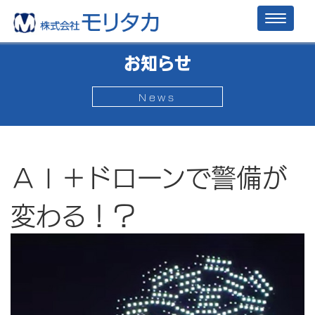
Toggl
naviga
お知らせ
News
ＡＩ＋ドローンで警備が
変わる！？