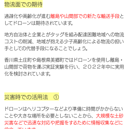
物流面での期待
過疎化や高齢化が進む
離島や山間部での新たな輸送手段
と
してドローンは期待されています。
地方自治体と企業とがタッグを組み配達困難地域への物流
コストの削減、地域が抱える少子高齢化による物流の担い
手としての代替手段になることでしょう。
香川県土庄町や島根県美郷町ではドローンを使用し離島・
山間部で荷物を運ぶ実証実験を行い、２０２２年中に実用
化を検討されています。
災害時での活用法 ①
ドローンはヘリコプターなどより準備に時間がかからない
ことや大きな場所を必要としないことから、
大規模な土砂
災害などで迅速な対応や把握をするために情報収集などに