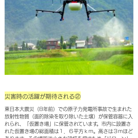
災害時の活躍が期待される②
東日本大震災（8年前）での原子力発電所事故で生まれた
放射性物質（面的除染を取り除いた土壌）が保管容器に入
れられ、「仮置き場」に保管されています。市内に設置さ
れた仮置き場の総面積は１．６平方ｋｍ。高さは３ｍほど