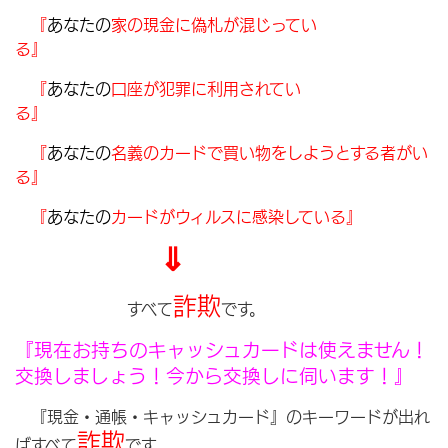
『
あなたの
家の現金に偽札が混じってい
る』
『
あなたの
口座が犯罪に利用されてい
る』
『
あなたの
名義のカードで買い物をしようとする者がい
る』
『
あなたの
カードがウィルスに感染している』
⇓
詐欺
すべて
です。
『現在お持ちのキャッシュカードは使えません！
交換しましょう！今から交換しに伺います！』
『現金・通帳・キャッシュカード』のキーワードが出れ
詐欺
ばすべて
です。