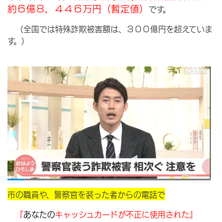
約６億８，４４６万円（暫定値）
です。
（全国では特殊詐欺被害額は、３００億円を超えていま
す。）
市の職員や、警察官を装った者からの電話で
『
あなたの
キャッシュカードが不正に使用された』