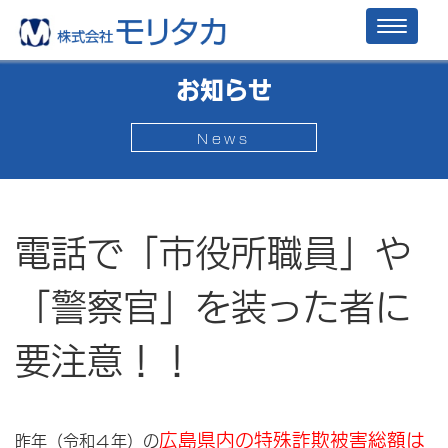
Toggl
naviga
お知らせ
News
電話で「市役所職員」や
「警察官」を装った者に
要注意！！
広島県内の特殊詐欺被害総額は
昨年（令和４年）の