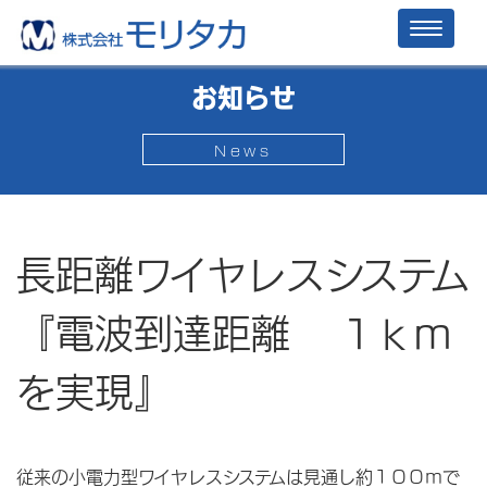
Toggl
naviga
お知らせ
News
長距離ワイヤレスシステム
『電波到達距離 1ｋｍ
を実現』
従来の小電力型ワイヤレスシステムは見通し約１００ｍで