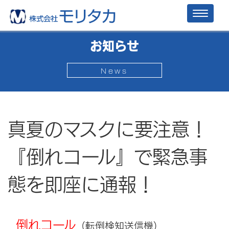
Toggl
naviga
お知らせ
News
真夏のマスクに要注意！
『倒れコール』で緊急事
態を即座に通報！
倒れコール
（転倒検知送信機）