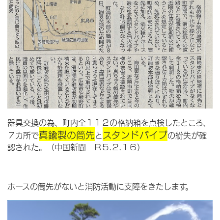
器具交換の為、町内全１１２の格納箱を点検したところ、
真鍮製の筒先
スタンドパイプ
７カ所で
と
の紛失が確
認された。（中国新聞 Ｒ５.２.１６）
ホースの筒先がないと消防活動に支障をきたします。