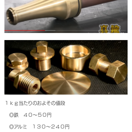
１ｋｇ当たりのおよその値段
◎鉄 ４０～５０円
◎アルミ １３０～２４０円