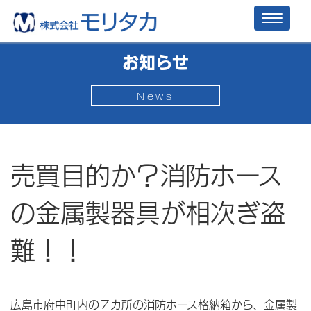
Toggl
naviga
お知らせ
News
売買目的か？消防ホース
の金属製器具が相次ぎ盗
難！！
広島市府中町内の７カ所の消防ホース格納箱から、金属製