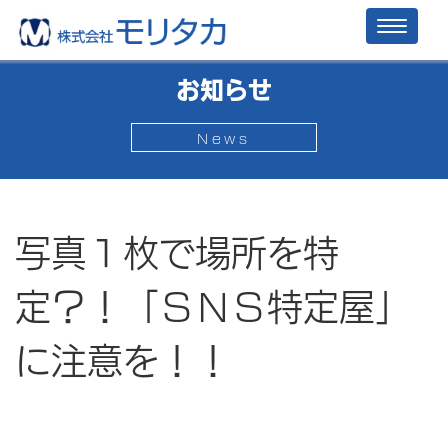
Toggl
naviga
お知らせ
News
写真１枚で場所を特
定？！「ＳＮＳ特定屋」
に注意を！！