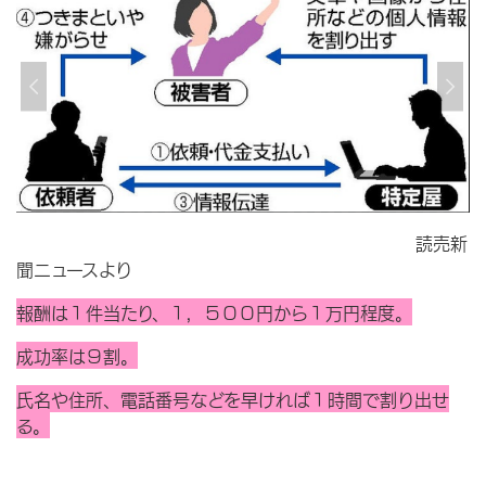
読売新
聞ニュースより
報酬は１件当たり、１，５００円から１万円程度。
成功率は９割。
氏名や住所、電話番号などを早ければ１時間で割り出せ
る。