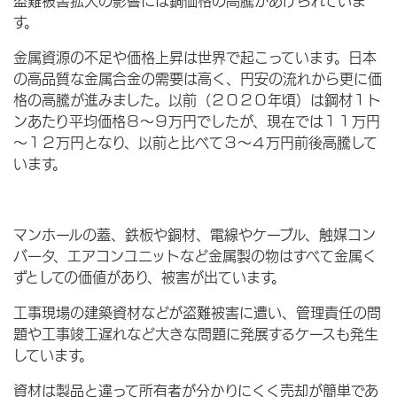
す。
金属資源の不足や価格上昇は世界で起こっています。日本
の高品質な金属合金の需要は高く、円安の流れから更に価
格の高騰が進みました。以前（２０２０年頃）は鋼材１ト
ンあたり平均価格８～９万円でしたが、現在では１１万円
～１２万円となり、以前と比べて３～４万円前後高騰して
います。
マンホールの蓋、鉄板や銅材、電線やケーブル、触媒コン
バータ、エアコンユニットなど金属製の物はすべて金属く
ずとしての価値があり、被害が出ています。
工事現場の建築資材などが盗難被害に遭い、管理責任の問
題や工事竣工遅れなど大きな問題に発展するケースも発生
しています。
資材は製品と違って所有者が分かりにくく売却が簡単であ