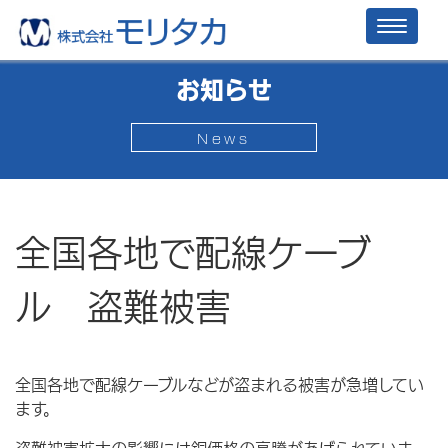
Toggl
naviga
お知らせ
News
全国各地で配線ケーブ
ル 盗難被害
全国各地で配線ケーブルなどが盗まれる被害が急増してい
ます。
盗難被害拡大の影響には銅価格の高騰があげられていま