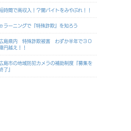
短時間で高収入！？闇バイトをみやぶれ！！
ｅラーニングで『特殊詐欺』を知ろう
広島県内 特殊詐欺被害 わずか半年で３０
億円越え！！
広島市の地域防犯カメラの補助制度『募集を
終了』