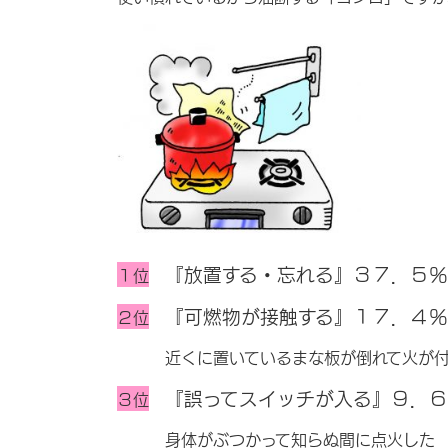
『放置する・忘れる』３７．５％
１位
『可燃物が接触する』１７．４％
２位
近くに置いているまな板が倒れて火が付
『誤ってスイッチが入る』９．
３位
身体がぶつかって知らぬ間に点火した