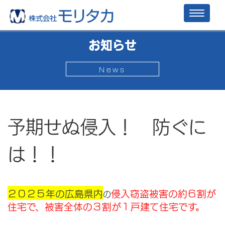
Toggl
naviga
お知らせ
News
予期せぬ侵入！ 防ぐに
は！！
２０２５年の広島県内
侵入窃盗被害の約６割が
の
住宅で、被害全体の３割が１戸建て住宅です。