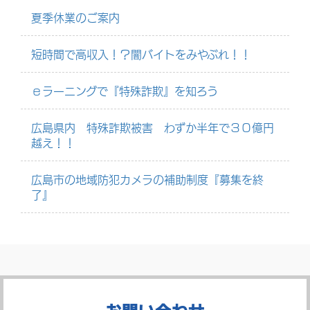
夏季休業のご案内
短時間で高収入！？闇バイトをみやぶれ！！
ｅラーニングで『特殊詐欺』を知ろう
広島県内 特殊詐欺被害 わずか半年で３０億円
越え！！
広島市の地域防犯カメラの補助制度『募集を終
了』