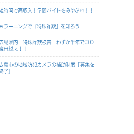
短時間で高収入！？闇バイトをみやぶれ！！
ｅラーニングで『特殊詐欺』を知ろう
広島県内 特殊詐欺被害 わずか半年で３０
億円越え！！
広島市の地域防犯カメラの補助制度『募集を
終了』