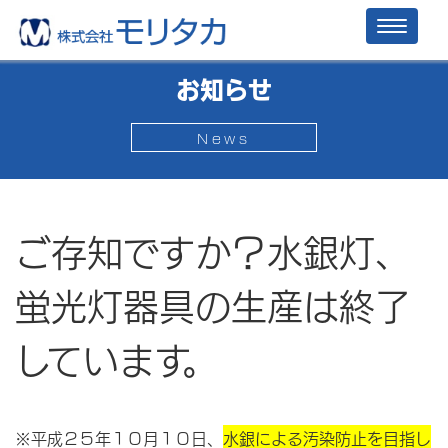
Toggl
naviga
お知らせ
News
ご存知ですか？水銀灯、
蛍光灯器具の生産は終了
しています。
※平成２５年１０月１０日、
水銀による汚染防止を目指し