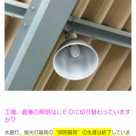
工場、倉庫の照明はＬＥＤに切り替わっています
か？
水銀灯、蛍光灯器具の
〝照明器具″の生産は終了
していま