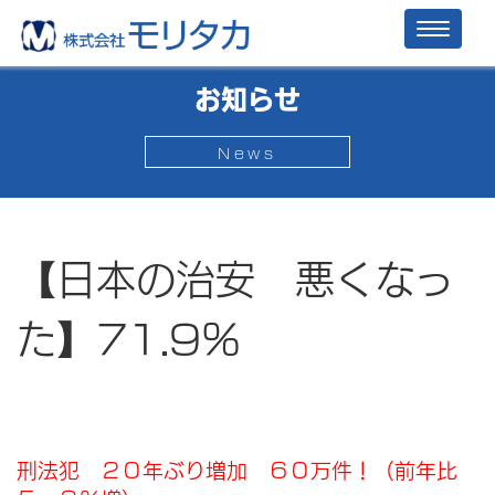
Toggl
naviga
お知らせ
News
【日本の治安 悪くなっ
た】71.9％
刑法犯 ２０年ぶり増加 ６０万件！（前年比