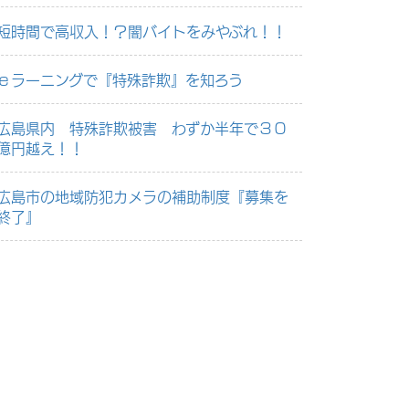
短時間で高収入！？闇バイトをみやぶれ！！
ｅラーニングで『特殊詐欺』を知ろう
広島県内 特殊詐欺被害 わずか半年で３０
億円越え！！
広島市の地域防犯カメラの補助制度『募集を
終了』