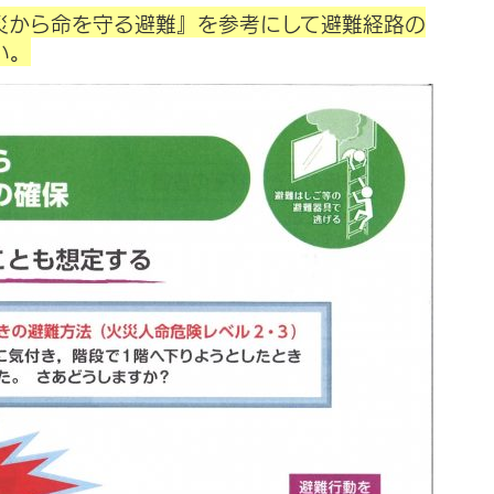
災から命を守る避難』を参考にして避難経路の
い。