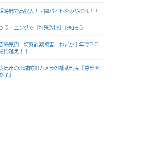
短時間で高収入！？闇バイトをみやぶれ！！
ｅラーニングで『特殊詐欺』を知ろう
広島県内 特殊詐欺被害 わずか半年で３０
億円越え！！
広島市の地域防犯カメラの補助制度『募集を
終了』